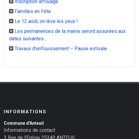
Inscription affouage
Familles en Fête
Le 12 août, on lève les yeux !
Les permanences de la mairie seront assurées aux
dates suivantes :
Travaux d’enfouissement – Pause estivale
INFORMATIONS
Commune d'Anteuil
Informations de contact
3 Rue de l'Eglise 25340 ANTEUIL