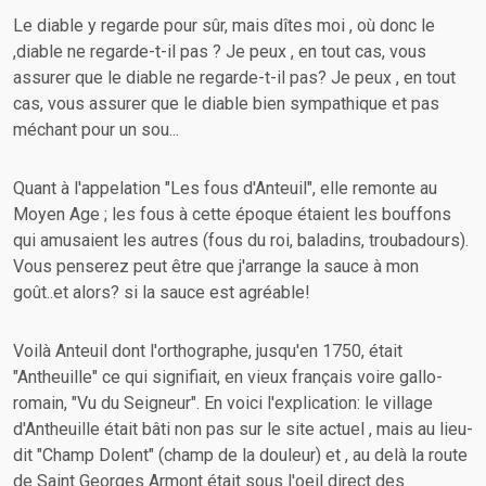
Le diable y regarde pour sûr, mais dîtes moi , où donc le
,diable ne regarde-t-il pas ? Je peux , en tout cas, vous
assurer que le diable ne regarde-t-il pas? Je peux , en tout
cas, vous assurer que le diable bien sympathique et pas
méchant pour un sou...
Quant à l'appelation "Les fous d'Anteuil", elle remonte au
Moyen Age ; les fous à cette époque étaient les bouffons
qui amusaient les autres (fous du roi, baladins, troubadours).
Vous penserez peut être que j'arrange la sauce à mon
goût..et alors? si la sauce est agréable!
Voilà Anteuil dont l'orthographe, jusqu'en 1750, était
"Antheuille" ce qui signifiait, en vieux français voire gallo-
romain, "Vu du Seigneur". En voici l'explication: le village
d'Antheuille était bâti non pas sur le site actuel , mais au lieu-
dit "Champ Dolent" (champ de la douleur) et , au delà la route
de Saint Georges Armont était sous l'oeil direct des