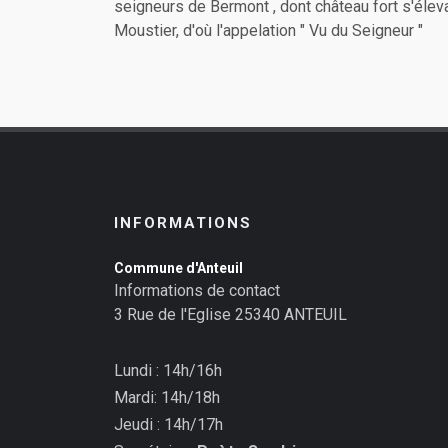
seigneurs de Bermont , dont château fort s'élev
Moustier, d'où l'appelation " Vu du Seigneur "
INFORMATIONS
Commune d'Anteuil
Informations de contact
3 Rue de l'Eglise 25340 ANTEUIL
Lundi : 14h/16h
Mardi: 14h/18h
Jeudi : 14h/17h