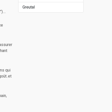
Greutal
....
ce
 assurer
chant
ons qui
oût..et
main,