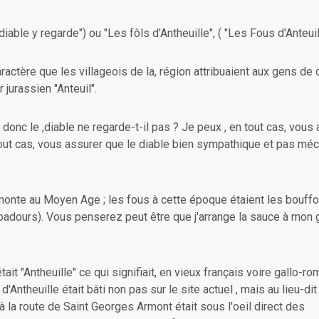
e diable y regarde") ou "Les fôls d'Antheuille", ( "Les Fous d'Anteuil")
ractère que les villageois de la, région attribuaient aux gens de 
 jurassien "Anteuil".
 donc le ,diable ne regarde-t-il pas ? Je peux , en tout cas, vous
 tout cas, vous assurer que le diable bien sympathique et pas mé
remonte au Moyen Age ; les fous à cette époque étaient les bouff
ubadours). Vous penserez peut être que j'arrange la sauce à mon g
ait "Antheuille" ce qui signifiait, en vieux français voire gallo-ro
 d'Antheuille était bâti non pas sur le site actuel , mais au lieu-dit
à la route de Saint Georges Armont était sous l'oeil direct des