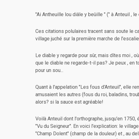
"Ai Antheuille lou diâle y beûille " (" à Anteuil , l
Ces citations polulaires tracent sans soute le ca
village juché sur la première marche de l'escalier
Le diable y regarde pour sûr, mais dîtes moi , où
que le diable ne regarde-t-il pas? Je peux , en
pour un sou...
Quant à l'appelation "Les fous d'Anteuil", elle 
amusaient les autres (fous du roi, baladins, tro
alors? si la sauce est agréable!
Voilà Anteuil dont l'orthographe, jusqu'en 1750, ét
"Vu du Seigneur". En voici l'explication: le village
"Champ Dolent" (champ de la douleur) et , au del