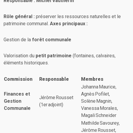
Responsable : Michel Vautherin
Rôle général :
préserver les ressources naturelles et le
patrimoine communal.
Axes principaux :
Gestion de la
forêt communale
Valorisation du
petit patrimoine
(fontaines, calvaires,
éléments historiques.
Commission
Responsable
Membres
Johanna Maurice,
Finances et
Agnès Pofilet,
Jérôme Rousset
Gestion
Solène Magnin,
(1er adjoint)
Communale
Vanessa Morales,
Magali Schneider
Mathilde Savourey,
Jérôme Rousset,